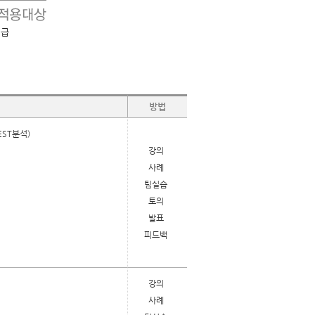
원급
방법
EST분석)
강의
사례
팀실습
토의
발표
피드백
강의
사례