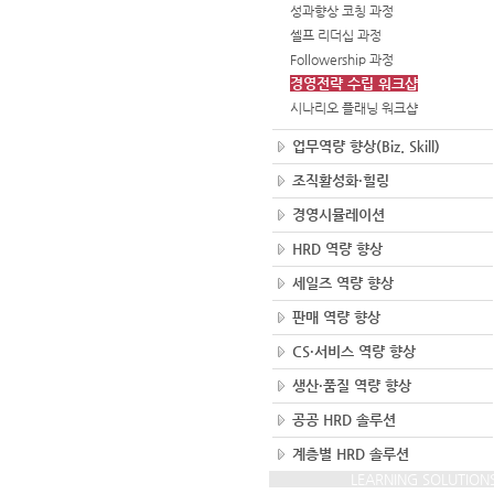
성과향상 코칭 과정
셀프 리더십 과정
Followership 과정
경영전략 수립 워크샵
시나리오 플래닝 워크샵
업무역량 향상(Biz. Skill)
조직활성화·힐링
경영시뮬레이션
HRD 역량 향상
세일즈 역량 향상
판매 역량 향상
CS·서비스 역량 향상
생산·품질 역량 향상
공공 HRD 솔루션
계층별 HRD 솔루션
LEARNING SOLUTION