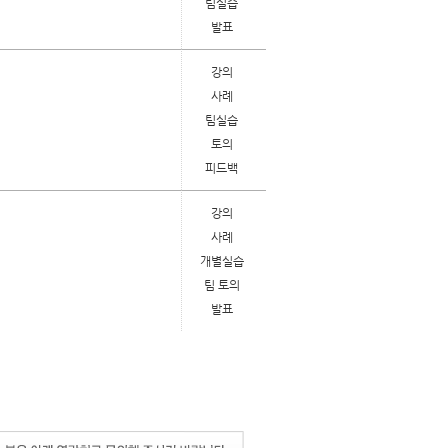
팀실습
발표
강의
사례
팀실습
토의
피드백
강의
사례
개별실습
팀 토의
발표